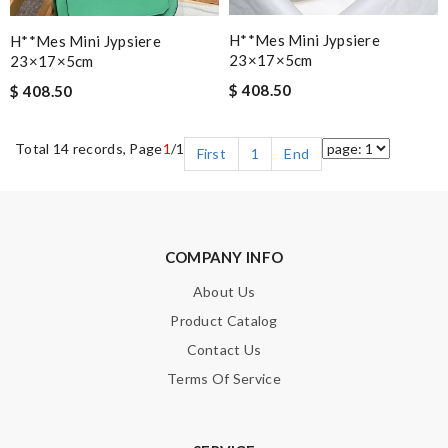
H**mes Mini Jypsiere
H**mes Mini Jypsiere
23×17×5cm
23×17×5cm
$ 408.50
$ 408.50
Total 14 records, Page
1
/1
First
1
End
COMPANY INFO
About Us
Product Catalog
Contact Us
Terms Of Service